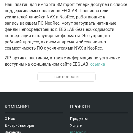
Наш плагин для импорта SMimport теперь доступен в списке
поддерживаемых плагинов EEGLAB. Пользователи
усилителей линейки NVX и NeoRec, работающие в
записывающем ПО NeoRec, могут загружать нативные
файлы непосредственно в EEGLAB без необходимости
конвертации в популярные форматы. Это упрощает
рабочий процесс, экономит время и обеспечивает
совместимость ПО с усилителями NVX и NeoRec.
ZIP-архив с плагином, а также информация по установке
доступны на официальном сайте EEGLAB:
ссылка
все новости
КОМПАНИЯ
ПРОЕКТЫ
О Нас
Продукты
Дистрибьюторы
Услуги
Вакансии
mcscap.ru