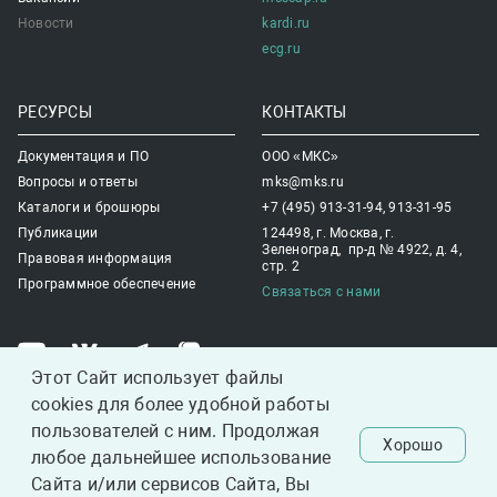
Новости
kardi.ru
ecg.ru
РЕСУРСЫ
КОНТАКТЫ
Документация и ПО
ООО «МКС»
Вопросы и ответы
mks@mks.ru
Каталоги и брошюры
+7 (495) 913-31-94, 913-31-95
Публикации
124498, г. Москва, г.
Зеленоград, пр-д № 4922, д. 4,
Правовая информация
стр. 2
Программное обеспечение
Связаться с нами
Этот Сайт использует файлы
cookies для более удобной работы
1993-2026 ООО "Медицинские компьютерные системы".
Все права защищены.
пользователей с ним. Продолжая
Хорошо
любое дальнейшее использование
Данный сайт носит исключительно информационный характер и информация,
размещенная на нем, ни при каких обстоятельствах не является публичной офертой,
Сайта и/или сервисов Сайта, Вы
определяемой положениями статьи 437 Гражданского кодекса РФ.