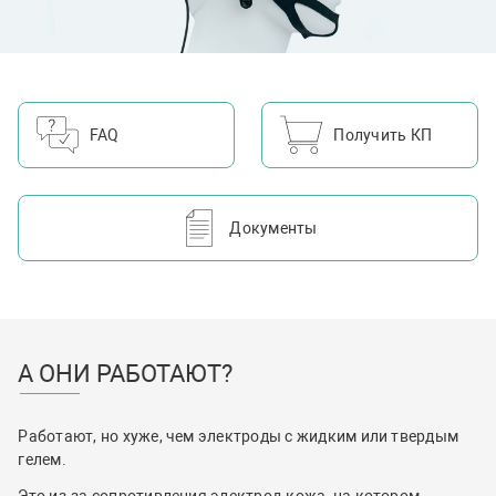
• средний размер со штифтами длиной 5 мм (более
универсальный);
• длинные со шпильками длиной 8 мм (для густых волос).
FAQ
Получить КП
Подробнее о датчиках SoftPulse™ на сайте Datwyler:
https://datwyler.com/company/innovation/softpulse/products#c
Электроды MCScap-DrA1 и MCScap-DrP1 могут быть
Документы
предварительно установлены в электродный шлем MCScap
DRY с общим разъемом.
Шлем может иметь разное количество электродов и разные
типы разъемов, в зависимости от требований модели
усилителя ЭЭГ и целей применения.
А ОНИ РАБОТАЮТ?
Работают, но хуже, чем электроды с жидким или твердым
гелем.