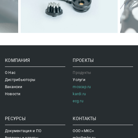
КОМПАНИЯ
ПРОЕКТЫ
О Нас
Продукты
Дистрибьюторы
Услуги
Вакансии
mcscap.ru
Новости
kardi.ru
ecg.ru
РЕСУРСЫ
КОНТАКТЫ
Документация и ПО
ООО «МКС»
Вопросы и ответы
mks@mks.ru