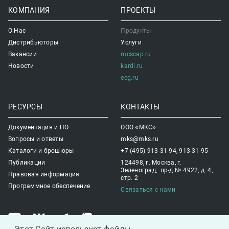
КОМПАНИЯ
ПРОЕКТЫ
О Нас
Продукты
Дистрибьюторы
Услуги
Вакансии
mcscap.ru
Новости
kardi.ru
ecg.ru
РЕСУРСЫ
КОНТАКТЫ
Документация и ПО
ООО «МКС»
Вопросы и ответы
mks@mks.ru
Каталоги и брошюры
+7 (495) 913-31-94, 913-31-95
Публикации
124498, г. Москва, г.
Зеленоград, пр-д № 4922, д. 4,
Правовая информация
стр. 2
Программное обеспечение
Связаться с нами