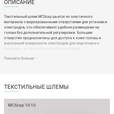
ОПИСАНИЕ
Текстильный шлем MCScap шьется из эластичного
материала с маркированными отверстиями для установки
электродов, что обеспечивает удобное размещение на
голове без дополнительной регулировки. Большие
отверстия предназначены для доступа к коже головы и
внутренней поверхности электродов для подготовки к
процедуре, а также для лучшей вентиляции.
Показать больше
Отверстия для установки электродов в зависимости от
модели соответствуют международной системе 10-20, 10-10
или 10-5.
12 вариантов размера позволяют подобрать шлемы
ТЕКСТИЛЬНЫЕ ШЛЕМЫ
MCScap для окружности головы от 24 до 66 см. Цвет
материала или шва помогает быстро выбрать нужный
размер шлема. Благодаря плотности материала
MCScap 10-10
электропроводящий гель или паста хорошо удерживаются
под электродом и не высыхают длительное время.