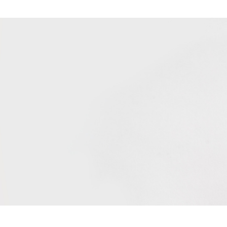
Номинальная ёмкость батареи
Число батарей в упаковке одной единицы
товара
Зарядка встроенной батареи
Время полного заряда батареи
Входной динамический диапазон
Точность воспроизведения сигнала
Частотный диапазон
по уровню -3дБ
Частота дискретизации
Разрядность аналого-цифрового