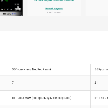
ЭЭГ-усилитель NeoRec 7 mini
ЭЭГ-усили
7
21
от 1 до 3 МОм (контроль сухих электродов)
от 1 до 3