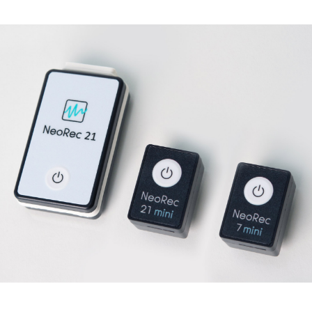
0,36 А·ч
0,16 А·ч
1 шт.
1 шт.
через адаптер USB +5 В, 500 мА
через ада
не более 2,5 часов
не более 
± 150, ± 300 мВ
± 150, ± 
1 %
1 %
от 0 до 430 Гц (при частоте дискретизации 1000 Гц)
от 0 до 4
125 Гц, 250 Гц, 500 Гц, 1000 Гц (
устанавливается
125 Гц, 25
в прикладном ПО
)
в прикла