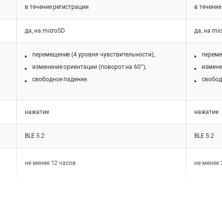
в течение регистрации
в течение
да, на microSD
да, на mi
перемещение (4 уровня чувствительности),
переме
изменение ориентации (поворот на 60°),
измене
свободное падение.
свобод
нажатие
нажатие
BLE 5.2
BLE 5.2
не менее 12 часов
не менее 
Встроенный Li-ion аккумулятор (перезаряжаемый)
Встроенн
3,7 В
3,7 В