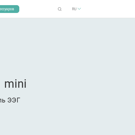
ессуаров
RU
 mini
ль ЭЭГ