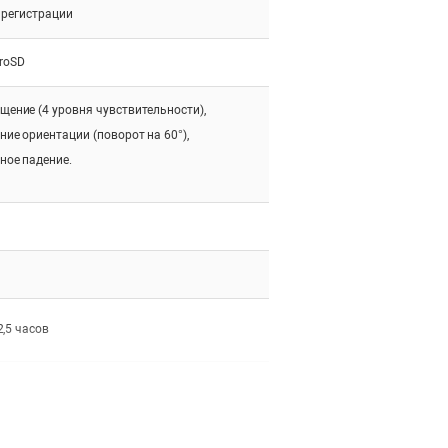
 регистрации
croSD
щение (4 уровня чувствительности),
ние ориентации (поворот на 60°),
ное падение.
2,5 часов
ый Li-ion аккумулятор (перезаряжаемый)