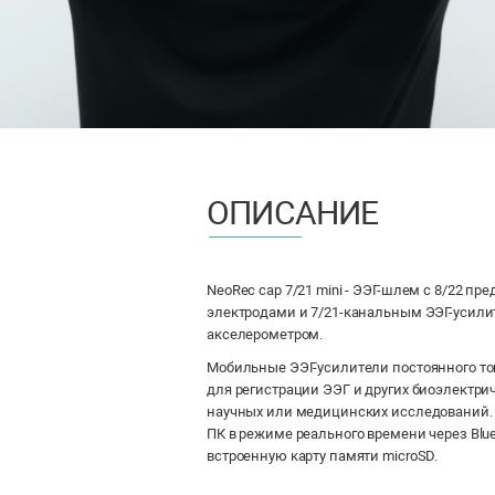
ОПИСАНИЕ
NeoRec cap 7/21 mini - ЭЭГ-шлем с 8/22 п
электродами и 7/21-канальным ЭЭГ-усил
акселерометром.
Мобильные ЭЭГ-усилители постоянного то
для регистрации ЭЭГ и других биоэлектри
научных или медицинских исследований.
ПК в режиме реального времени через Blue
встроенную карту памяти microSD.