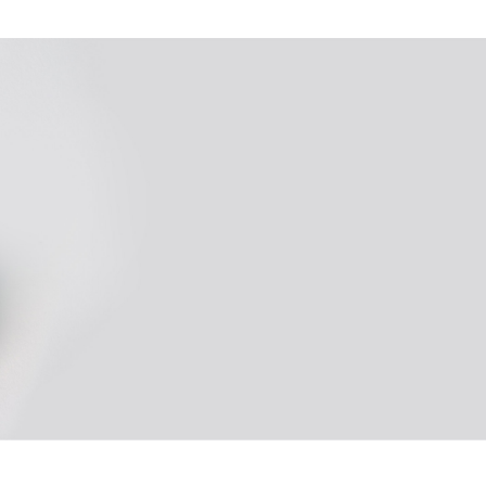
птер USB +5 В, 500 мА
2,5 часов
300 мВ
30 Гц (при частоте дискретизации 1000 Гц)
0 Гц, 500 Гц, 1000 Гц (
устанавливается
дном ПО
)