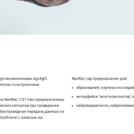
редустановленными Ag/AgCl
NeoRec cap предназначен для:
ителем со встроенным
образования, научных исследов
интерфейса "мозг-компьютер" и
ка NeoRec 7/21 mini предназначены
ческих сигналов при проведении
нейромаркетинга, нейрогейминг
 Беспроводная передача данных на
tooth или с записью на