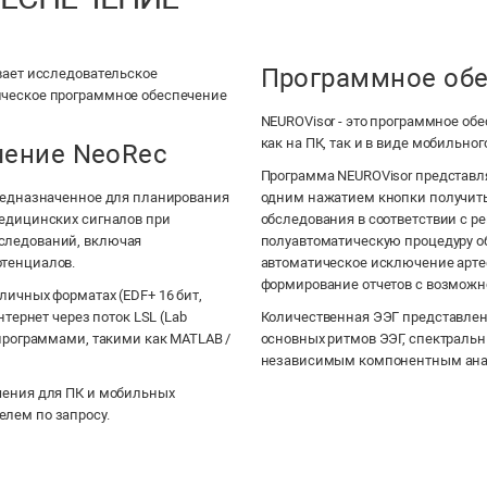
Программное обе
вает исследовательское
ическое программное обеспечение
NEUROVisor - это программное об
как на ПК, так и в виде мобильно
чение NeoRec
Программа NEUROVisor представл
предназначенное для планирования
одним нажатием кнопки получит
медицинских сигналов при
обследования в соответствии с 
следований, включая
полуавтоматическую процедуру о
отенциалов.
автоматическое исключение арте
формирование отчетов с возможн
личных форматах (EDF+ 16 бит,
нтернет через поток LSL (Lab
Количественная ЭЭГ представле
 программами, такими как MATLAB /
основных ритмов ЭЭГ, спектральн
независимым компонентным ана
чения для ПК и мобильных
лем по запросу.