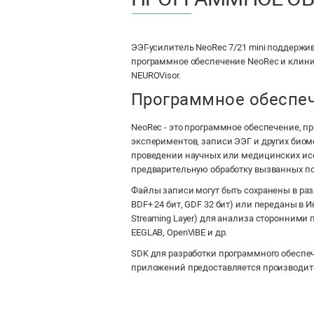
ЭЭГ-усилитель NeoRec 7/21 mini поддержи
программное обеспечение NeoRec и клин
NEUROVisor.
Программное обеспе
NeoRec - это программное обеспечение, 
экспериментов, записи ЭЭГ и других био
проведении научных или медицинских ис
предварительную обработку вызванных п
Файлы записи могут быть сохранены в раз
BDF+ 24 бит, GDF 32 бит) или переданы в И
Streaming Layer) для анализа сторонними
EEGLAB, OpenViBE и др.
SDK для разработки программного обеспе
приложений предоставляется производите