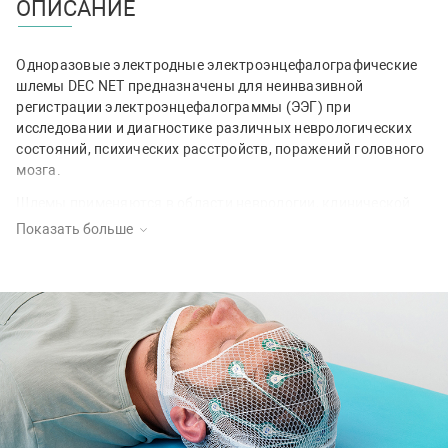
ОПИСАНИЕ
Одноразовые электродные электроэнцефалографические
шлемы DEC NET предназначены для неинвазивной
регистрации электроэнцефалограммы (ЭЭГ) при
исследовании и диагностике различных неврологических
состояний, психических расстройств, поражений головного
мозга.
Шлемы применяются в области неврологии, клинической
нейрофизиологии, эпилептологии, сомнологии, психиатрии,
Показать больше
ЭЭГ новорожденных и неотложной ЭЭГ.
Преимущества шлема DEC NET:
Ag/AgCl электроды обеспечивают качественный и
стабильный сигнал;
23 электрода уже предустановлены по международной
системе 10-20;