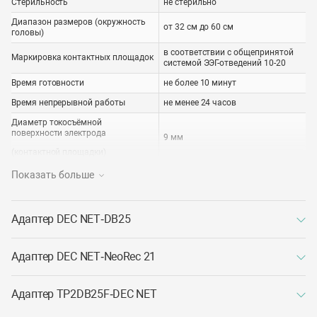
Стерильность
не стерильно
Диапазон размеров (окружность
от 32 см до 60 см
головы)
в соответствии с общепринятой
Маркировка контактных площадок
системой ЭЭГ-отведений 10-20
Время готовности
не более 10 минут
Время непрерывной работы
не менее 24 часов
Диаметр токосъёмной
поверхности электрода
9 мм
(контактной площадки)
Полное сопротивление электрода
не более 2 кОм
Показать больше
Разность электродных
не более 10 мВ
потенциалов (поляризация)
Адаптер DEC NET‑DB25
Дрейф разности электродных
не более 10 мВ
потенциалов
Напряжение шума электродов
не более 15 мкВ
Адаптер DEC NET‑NeoRec 21
Масса одного шлема
10 г
Габаритные размеры упаковки
Адаптер TP2DB25F‑DEC NET
65 × 65 × 65 мм
(ДхШхВ)