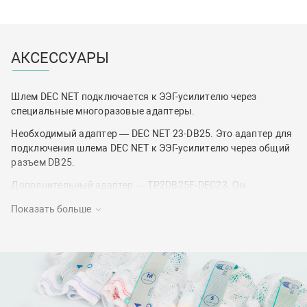
АКСЕССУАРЫ
Шлем DEC NET подключается к ЭЭГ-усилителю через
специальные многоразовые адаптеры.
Необходимый адаптер — DEC NET 23-DB25. Это адаптер для
подключения шлема DEC NET к ЭЭГ-усилителю через общий
разъем DB25.
Дополнительный адаптер — TP2DB25F-DEC23. Он
предназначен для подключения ЭЭГ-шлема с общим
Показать больше
разъемом DB25 к любому ЭЭГ-усилителю через разъемы
TouchProof 1,5 мм. Данный адаптер не подключается
напрямую к шлему DEC NET, он подключается к общему
разъему основного адаптера DEC NET 23-DB25.