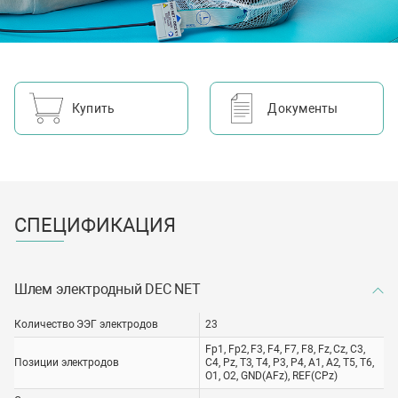
одноразовое изделие – 100% решение проблемы
перекрестного заражения;
экономия времени медицинского персонала на чистке,
сушке и дезинфекции шлема;
простая и быстрая установка шлема – менее 5 минут;
Купить
Документы
легкий и комфортный шлем для пациента;
подходит для длительного ЭЭГ-мониторинга и ЭЭГ+ТМС.
СПЕЦИФИКАЦИЯ
Шлем электродный DEC NET
Количество ЭЭГ электродов
23
Fp1, Fp2, F3, F4, F7, F8, Fz, Cz, C3,
Позиции электродов
C4, Pz, T3, T4, P3, P4, A1, A2, T5, T6,
O1, O2, GND
(AFz)
, REF
(CPz)